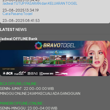
Jadwal TUTUP PASARAN dan KELUARAN TOGEL
23-08-2025 13:34:19
Cara Pasang Togel
23-08-2025 08:41:53
LATEST
NEWS
Jadwal OFFLINE Bank
BCA OFFLINE / ONLINE :
SENIN-JUMAT : 22:00-00:00 WIB
MINGGU ONLINE 24JAM KECUALI ADA GANGGUAN
MANDIRI OFFLINE / ONLINE :
SENIN-MINGGU : 23:00-04:00 WIB