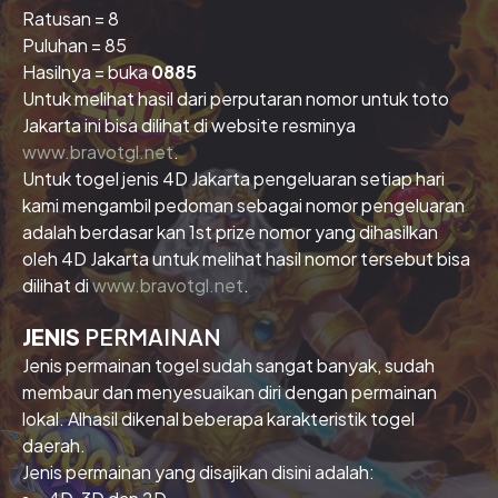
Ratusan = 8
Puluhan = 85
Hasilnya = buka
0885
Untuk melihat hasil dari perputaran nomor untuk toto
Jakarta ini bisa dilihat di website resminya
www.bravotgl.net
.
Untuk togel jenis 4D Jakarta pengeluaran setiap hari
kami mengambil pedoman sebagai nomor pengeluaran
adalah berdasar kan 1st prize nomor yang dihasilkan
oleh 4D Jakarta untuk melihat hasil nomor tersebut bisa
dilihat di
www.bravotgl.net
.
JENIS
PERMAINAN
Jenis permainan togel sudah sangat banyak, sudah
membaur dan menyesuaikan diri dengan permainan
lokal. Alhasil dikenal beberapa karakteristik togel
daerah.
Jenis permainan yang disajikan disini adalah: