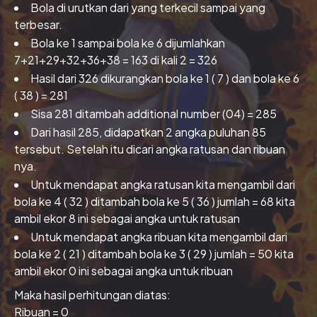
Bola di urutkan dari yang terkecil sampai yang
terbesar.
Bola ke 1 sampai bola ke 6 dijumlahkan
7+21+29+32+36+38 = 163 di kali 2 = 326
Hasil dari 326 dikurangkan bola ke 1 ( 7 ) dan bola ke 6
( 38 ) = 281
Sisa 281 ditambah additional number (04) = 285
Dari hasil 285, didapatkan 2 angka puluhan 85
tersebut. Setelah itu dicari angka ratusan dan ribuan
nya.
Untuk mendapat angka ratusan kita mengambil dari
bola ke 4 ( 32 ) ditambah bola ke 5 ( 36 ) jumlah = 68 kita
ambil ekor 8 ini sebagai angka untuk ratusan
Untuk mendapat angka ribuan kita mengambil dari
bola ke 2 ( 21 ) ditambah bola ke 3 ( 29 ) jumlah = 50 kita
ambil ekor 0 ini sebagai angka untuk ribuan
Maka hasil perhitungan diatas:
Ribuan = 0