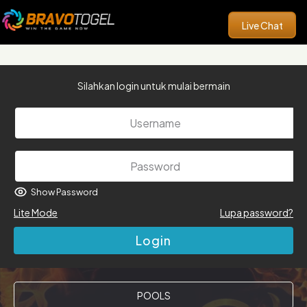
Live Chat
Silahkan login untuk mulai bermain
Show Password
Lite Mode
Lupa password?
Login
POOLS